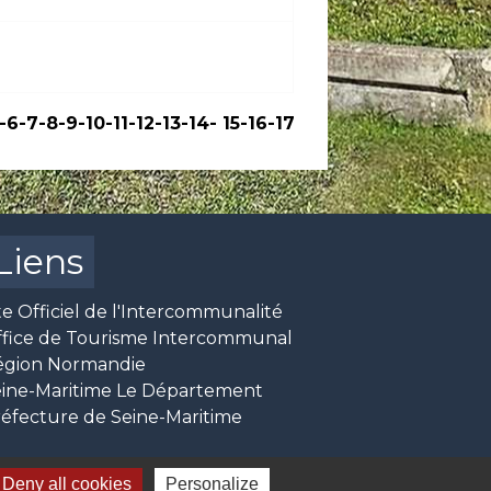
-6
-7
-8
-9
-10
-11
-12
-13
-14
-
15
-16
-17
Liens
te Officiel de l'Intercommunalité
ffice de Tourisme Intercommunal
égion Normandie
ine-Maritime Le Département
éfecture de Seine-Maritime
Deny all cookies
Personalize