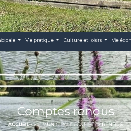
icipale
Vie pratique
Culture et loisirs
Vie éc
Comptes rendus
ACCUEIL
/
VIE MUNICIPALE
/
COMPTES RENDUS