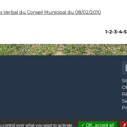
s Verbal du Conseil Municipal du 08/02/2010
1
-2
-3
-4
-5
Si
O
R
Se
Pr
 control over what you want to activate
OK, accept all