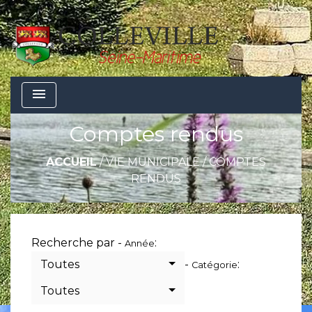
menu
Comptes rendus
ACCUEIL
/
VIE MUNICIPALE
/
COMPTES
RENDUS
Recherche par -
:
Année
Toutes
-
:
Catégorie
Toutes