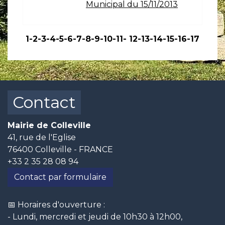
Municipal du 15/11/2013
1
-2
-3
-4
-5
-6
-7
-8
-9
-10
-11
-
12
-13
-14
-15
-16
-17
Contact
Mairie de Colleville
41, rue de l'Eglise
76400 Colleville - FRANCE
+33 2 35 28 08 94
Contact par formulaire
📅 Horaires d'ouverture :
- Lundi, mercredi et jeudi de 10h30 à 12h00,