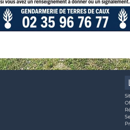
Si
O
R
Se
Pr