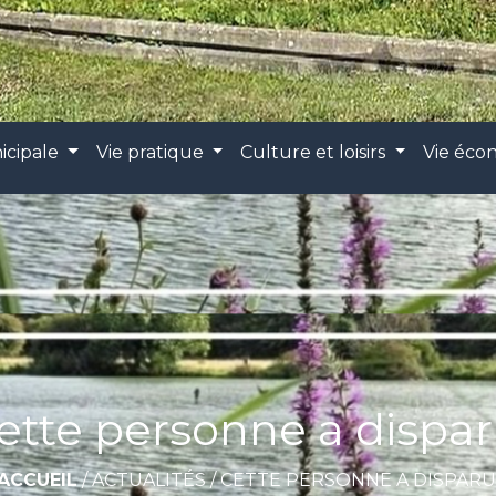
icipale
Vie pratique
Culture et loisirs
Vie éc
ette personne a dispar
ACCUEIL
/
ACTUALITÉS
/
CETTE PERSONNE A DISPARU