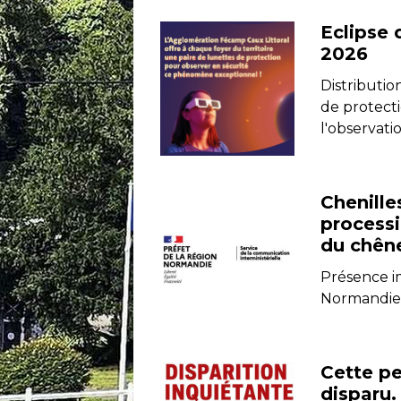
Eclipse 
2026
Distributio
de protect
l'observati
Chenille
process
du chên
Présence i
Normandi
Cette p
disparu.