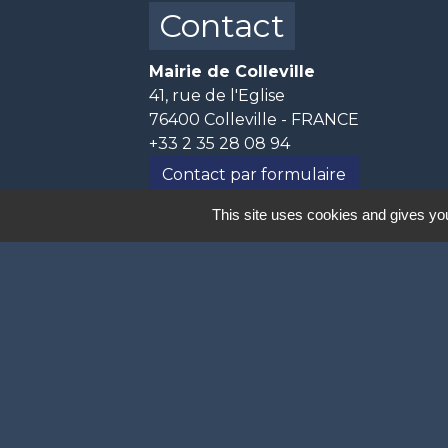
Contact
Mairie de Colleville
41, rue de l'Eglise
76400 Colleville - FRANCE
+33 2 35 28 08 94
Contact par formulaire
This site uses cookies and gives you
📅 Horaires d'ouverture :
- Lundi, mercredi et jeudi de 10h30 à
- Mardi de 17h00 à 19h00.
Mentions légales
-
P