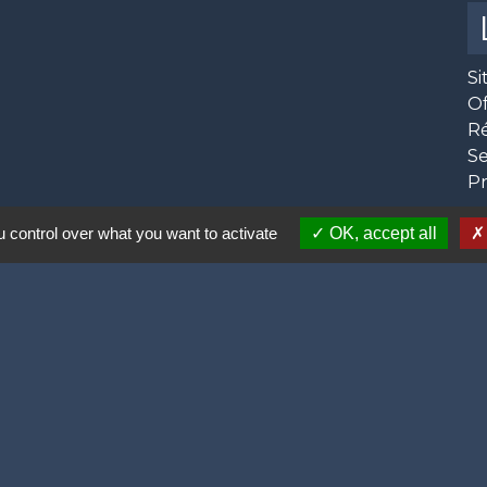
Si
O
R
Se
Pr
 control over what you want to activate
OK, accept all
 12h00,
olitique de confidentialité
-
Accessibilité
-
Plan du site
Site créé en partenariat avec Réseau des Communes