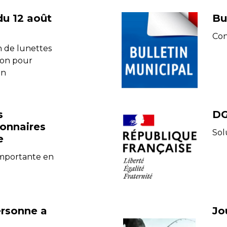
du 12 août
Bu
Con
n de lunettes
ion pour
on
s
DG
ionnaires
Sol
e
mportante en
e
ersonne a
Jo