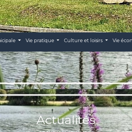
icipale
Vie pratique
Culture et loisirs
Vie éc
Actualités