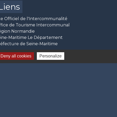
Liens
te Officiel de l'Intercommunalité
ffice de Tourisme Intercommunal
égion Normandie
ine-Maritime Le Département
éfecture de Seine-Maritime
Deny all cookies
Personalize
-
Gestion des cookies