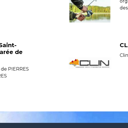
org
des
Saint-
CL
parée de
Cli
s
on de PIERRES
RES