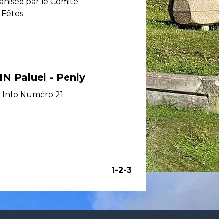
anisée par le Comité
 Fêtes
IN Paluel - Penly
n Info Numéro 21
1
-2
-3