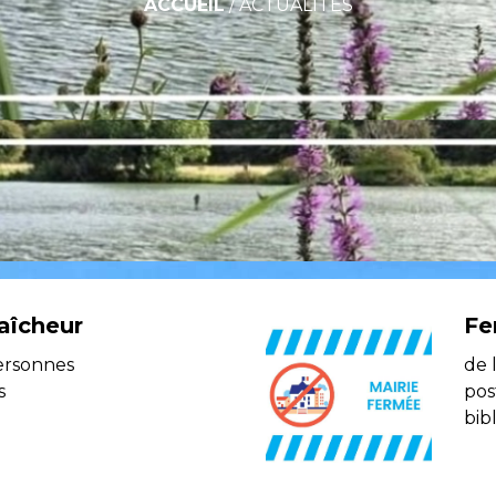
ACCUEIL
/
ACTUALITÉS
aîcheur
Fe
ersonnes
de 
s
pos
bib