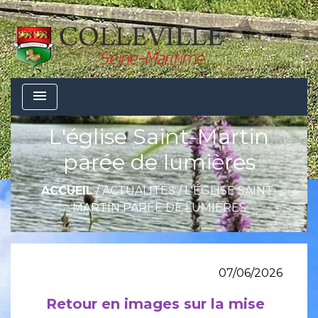
menu
L'église Saint-Martin
parée de lumières
ACCUEIL
/
ACTUALITÉS
/
L'ÉGLISE SAINT-
MARTIN PARÉE DE LUMIÈRES
07/06/2026
Retour en images sur la mise