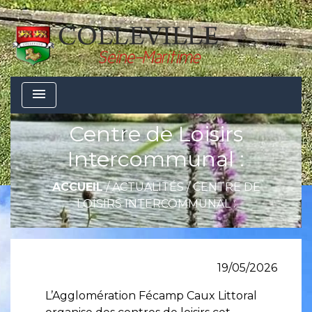
menu
Centre de Loisirs
Intercommunal :
ACCUEIL
/
ACTUALITÉS
/
CENTRE DE
LOISIRS INTERCOMMUNAL :
19/05/2026
L’Agglomération Fécamp Caux Littoral