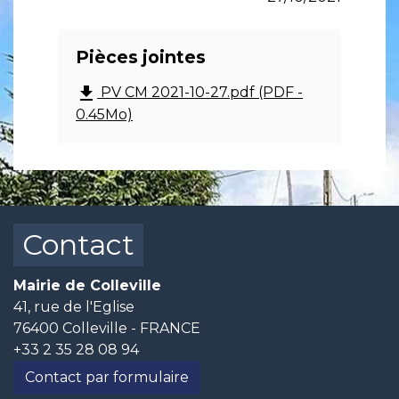
Pièces jointes
file_download
PV CM 2021-10-27.pdf (PDF -
0.45Mo)
Contact
Mairie de Colleville
41, rue de l'Eglise
76400 Colleville - FRANCE
+33 2 35 28 08 94
Contact par formulaire