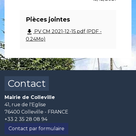
Pièces jointes
file_download
PV CM 2021-12-15.pdf (PDF -
0.24Mo)
Contact
Mairie de Colleville
41, rue de l'Eglise
76400 Colleville - FRANCE
+33 2 35 28 08 94
Contact par formulaire