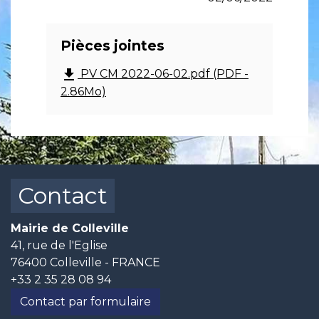
Pièces jointes
file_download
PV CM 2022-06-02.pdf (PDF -
2.86Mo)
Contact
Mairie de Colleville
41, rue de l'Eglise
76400 Colleville - FRANCE
+33 2 35 28 08 94
Contact par formulaire