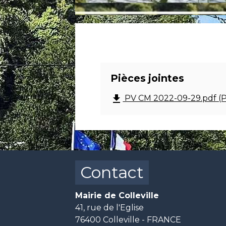
Pièces jointes
file_download
PV CM 2022-09-29.pdf (P
Contact
Mairie de Colleville
41, rue de l'Eglise
76400 Colleville - FRANCE