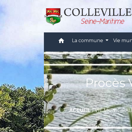
home
La commune
Vie mun
Procès 
ACCUEIL
/
VIE MUNICIPAL