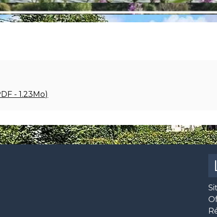
DF - 1.23Mo)
Si
O
R