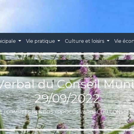
icipale
Vie pratique
Culture et loisirs
Vie éc
Verbal du Conseil Muni
29/09/2022
E
/
COMPTES RENDUS
/
PROCÈS VERBAL DU CONSEIL M