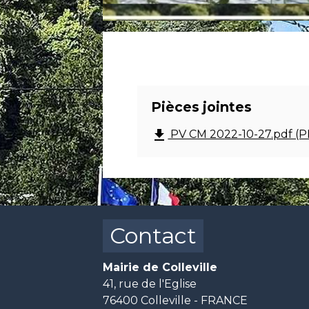
Pièces jointes
file_download
PV CM 2022-10-27.pdf (P
Contact
Mairie de Colleville
41, rue de l'Eglise
76400 Colleville - FRANCE