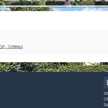
DF - 1.09Mo)
Si
O
R