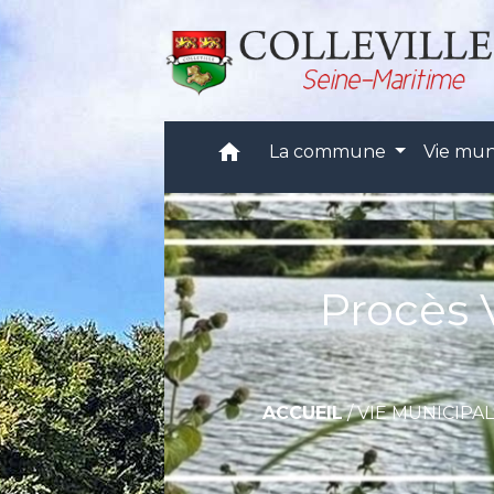
home
La commune
Vie mun
Procès 
ACCUEIL
/
VIE MUNICIPA