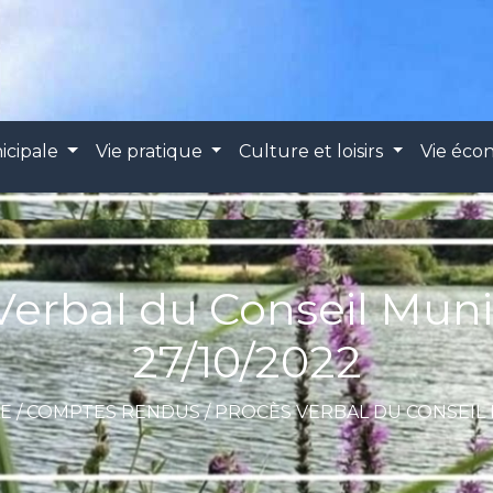
icipale
Vie pratique
Culture et loisirs
Vie éc
Verbal du Conseil Muni
27/10/2022
LE
/
COMPTES RENDUS
/
PROCÈS VERBAL DU CONSEIL M