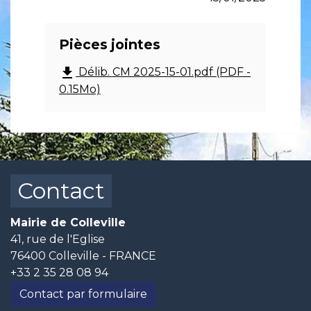
Pièces jointes
file_download
Délib. CM 2025-15-01.pdf (PDF -
0.15Mo)
Contact
Mairie de Colleville
41, rue de l'Eglise
76400 Colleville - FRANCE
+33 2 35 28 08 94
Contact par formulaire