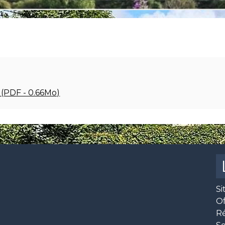
 (PDF - 0.66Mo)
Si
O
R