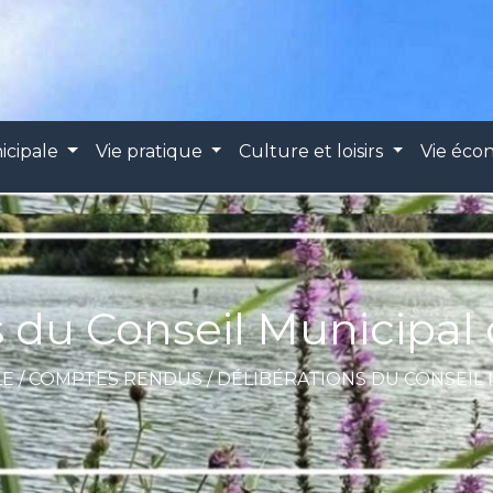
icipale
Vie pratique
Culture et loisirs
Vie éc
s du Conseil Municipal 
LE
/
COMPTES RENDUS
/
DÉLIBÉRATIONS DU CONSEIL M