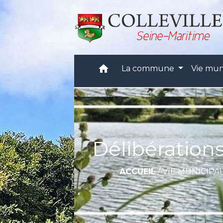
home
La commune
Vie mun
Délibération
ACCUEIL
/
VIE MUNICIPA