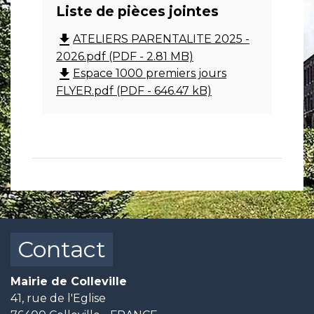
Liste de pièces jointes
file_download
ATELIERS PARENTALITE 2025 -
2026.pdf (PDF - 2.81 MB)
file_download
Espace 1000 premiers jours
FLYER.pdf (PDF - 646.47 kB)
Contact
Mairie de Colleville
41, rue de l'Eglise