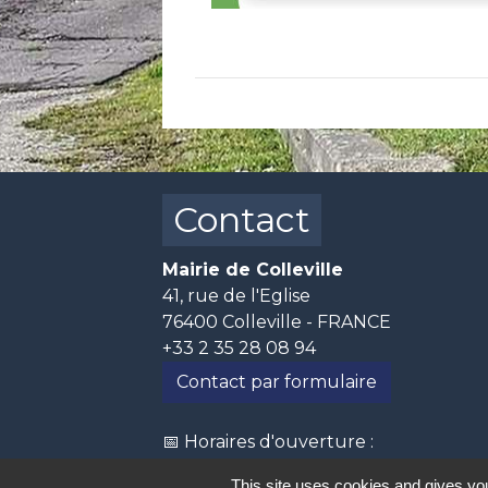
Contact
Mairie de Colleville
41, rue de l'Eglise
76400 Colleville - FRANCE
+33 2 35 28 08 94
Contact par formulaire
📅 Horaires d'ouverture :
- Lundi, mercredi et jeudi de 10h30 à
This site uses cookies and gives you