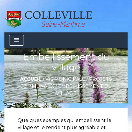
menu
Embellissement du
village
ACCUEIL
/
VIE MUNICIPALE
/
PROJETS
COMMUNAUX
/
EMBELLISSEMENT DU
VILLAGE
Quelques exemples qui embellissent le
village et le rendent plus agréable et