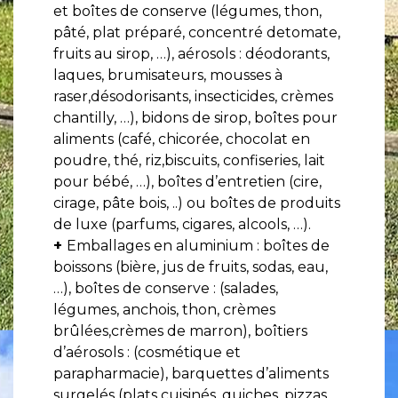
et boîtes de conserve (légumes, thon,
pâté, plat préparé, concentré detomate,
fruits au sirop, …), aérosols : déodorants,
laques, brumisateurs, mousses à
raser,désodorisants, insecticides, crèmes
chantilly, …), bidons de sirop, boîtes pour
aliments (café, chicorée, chocolat en
poudre, thé, riz,biscuits, confiseries, lait
pour bébé, …), boîtes d’entretien (cire,
cirage, pâte bois, ..) ou boîtes de produits
de luxe (parfums, cigares, alcools, …).
+
Emballages en aluminium : boîtes de
boissons (bière, jus de fruits, sodas, eau,
…), boîtes de conserve : (salades,
légumes, anchois, thon, crèmes
brûlées,crèmes de marron), boîtiers
d’aérosols : (cosmétique et
parapharmacie), barquettes d’aliments
surgelés (plats cuisinés, quiches, pizzas,