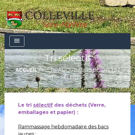
menu
Tri sélectif
ACCUEIL
/
VIE PRATIQUE
/
VOS DÉCHETS
/
TRI SÉLECTIF
Le tri
sélectif
des déchets (Verre,
emballages et papier) :
Rammassage hebdomadaire des bacs
jaunes
: