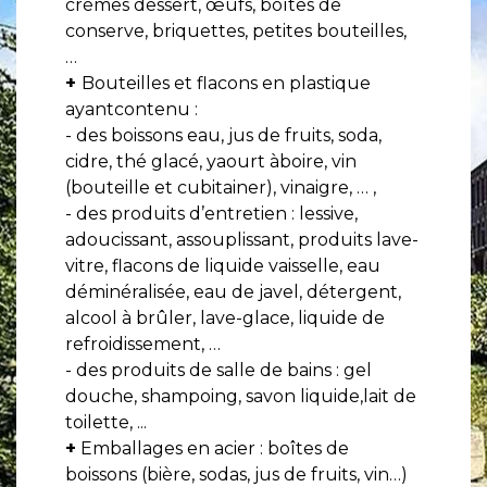
crèmes dessert, œufs, boîtes de
conserve, briquettes, petites bouteilles,
…
+
Bouteilles et flacons en plastique
ayantcontenu :
- des boissons eau, jus de fruits, soda,
cidre, thé glacé, yaourt àboire, vin
(bouteille et cubitainer), vinaigre, … ,
- des produits d’entretien : lessive,
adoucissant, assouplissant, produits lave-
vitre, flacons de liquide vaisselle, eau
déminéralisée, eau de javel, détergent,
alcool à brûler, lave-glace, liquide de
refroidissement, …
- des produits de salle de bains : gel
douche, shampoing, savon liquide,lait de
toilette, ...
+
Emballages en acier : boîtes de
boissons (bière, sodas, jus de fruits, vin…)