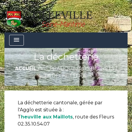
menu
La déchetterie
ACCUEIL
/
VIE PRATIQUE
/
VOS DÉCHETS
/
LA DÉCHETTERIE
La déchetterie cantonale, gérée par
l'Agglo est située à :
T
heuville aux Maillots
, route des Fleurs
02.35.10.54.07