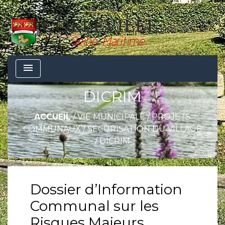
menu
DICRIM
ACCUEIL
/
VIE MUNICIPALE
/
PROJETS
COMMUNAUX
/
SÉCURISATION DU VILLAGE
/
DICRIM
Dossier d’Information
Communal sur les
Risques Majeurs