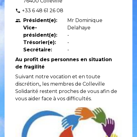
76400 Colleville
+33 6 48 61 26 08
phone
Président(e):
Mr Dominique
people
Vice-
Delahaye
président(e):
-
Trésorier(e):
-
Secrétaire:
-
Au profit des personnes en situation
de fragilité
Suivant notre vocation et en toute
discrétion,, les membres de Colleville
Solidarité restent proches de vous afin de
vous aider face à vos difficultés.