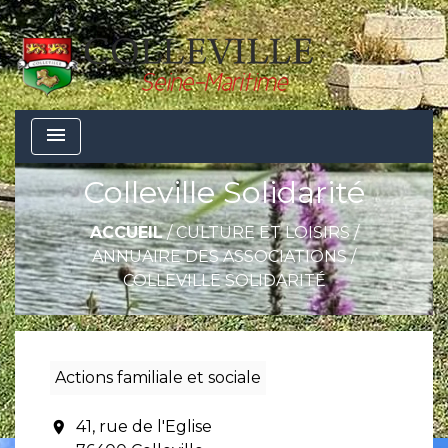
menu
Colleville Solidarité
ACCUEIL
/
CULTURE ET LOISIRS
/
ANNUAIRE DES ASSOCIATIONS
/
COLLEVILLE SOLIDARITÉ
Actions familiale et sociale
41, rue de l'Eglise
location_on